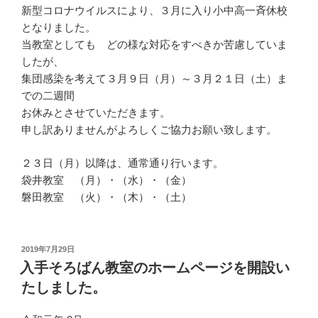
新型コロナウイルスにより、３月に入り小中高一斉休校
となりました。
当教室としても どの様な対応をすべきか苦慮していま
したが、
集団感染を考えて３月９日（月）～３月２１日（土）ま
での二週間
お休みとさせていただきます。
申し訳ありませんがよろしくご協力お願い致します。
２３日（月）以降は、通常通り行います。
袋井教室 （月）・（水）・（金）
磐田教室 （火）・（木）・（土）
投
2019年7月29日
稿
入手そろばん教室のホームページを開設い
日:
たしました。