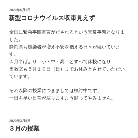
投
2020年5月1日
稿
新型コロナウイルス収束見えず
日:
全国に緊急事態宣言がだされるという異常事態となりま
した。
静岡県も感染者が増え不安を抱える日々が続いていま
す。
４月半ばより 小・中・高 とすべて休校になり
当教室も５月１０日（日）までお休みとさせていただい
ています。
それ以降の授業につきましては検討中です。
一日も早い日常が戻りますよう願ってやみません。
投
2020年3月8日
稿
３月の授業
日: