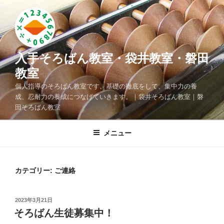
コ
ン
テ
ン
ツ
入手そろばん教室・袋井教室・磐田
へ
教室
ス
個人指導のそろばん教室です。基礎の徹底をして、集中力の養
キ
成、忍耐力の養成につなげていきます。｜袋井そろばん教室｜磐
ッ
田そろばん教室
プ
メニュー
カテゴリー: ご連絡
投
2023年3月21日
稿
そろばん生徒募集中！
日: