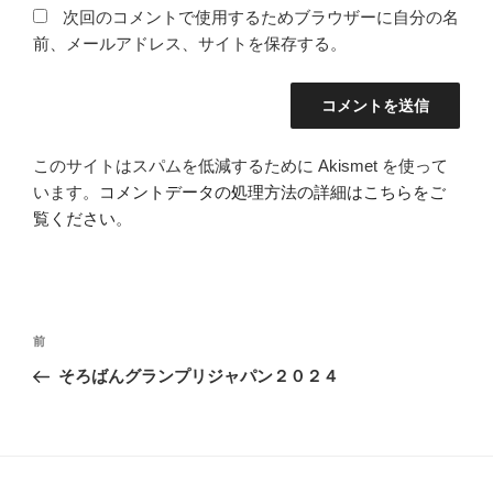
次回のコメントで使用するためブラウザーに自分の名
前、メールアドレス、サイトを保存する。
このサイトはスパムを低減するために Akismet を使って
います。
コメントデータの処理方法の詳細はこちらをご
覧ください
。
投
過
前
稿
去
そろばんグランプリジャパン２０２４
ナ
の
ビ
投
稿
ゲ
ー