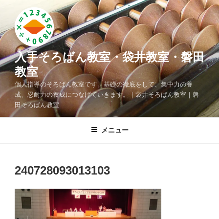
コ
ン
テ
ン
ツ
入手そろばん教室・袋井教室・磐田
へ
教室
ス
個人指導のそろばん教室です。基礎の徹底をして、集中力の養
キ
成、忍耐力の養成につなげていきます。｜袋井そろばん教室｜磐
ッ
田そろばん教室
プ
メニュー
240728093013103