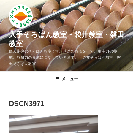
コ
ン
テ
ン
ツ
入手そろばん教室・袋井教室・磐田
へ
教室
ス
個人指導のそろばん教室です。基礎の徹底をして、集中力の養
キ
成、忍耐力の養成につなげていきます。｜袋井そろばん教室｜磐
ッ
田そろばん教室
プ
メニュー
DSCN3971