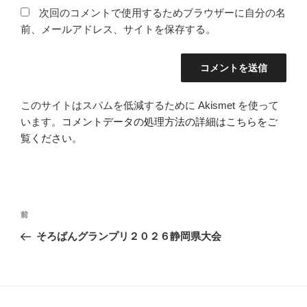
次回のコメントで使用するためブラウザーに自分の名
前、メールアドレス、サイトを保存する。
このサイトはスパムを低減するために Akismet を使って
います。
コメントデータの処理方法の詳細はこちらをご
覧ください
。
投
過
前
稿
去
そろばんグランプリ２０２６静岡県大会
ナ
の
ビ
投
稿
ゲ
ー