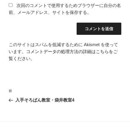
次回のコメントで使用するためブラウザーに自分の名
前、メールアドレス、サイトを保存する。
このサイトはスパムを低減するために Akismet を使って
います。
コメントデータの処理方法の詳細はこちらをご
覧ください
。
投
過
前
稿
去
入手そろばん教室・袋井教室4
ナ
の
ビ
投
稿
ゲ
ー