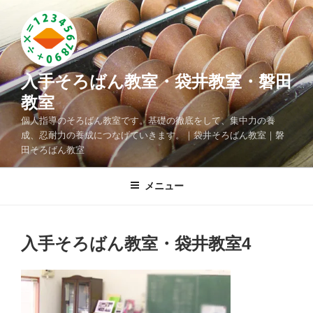
コ
ン
テ
ン
ツ
入手そろばん教室・袋井教室・磐田
へ
教室
ス
個人指導のそろばん教室です。基礎の徹底をして、集中力の養
キ
成、忍耐力の養成につなげていきます。｜袋井そろばん教室｜磐
ッ
田そろばん教室
プ
メニュー
入手そろばん教室・袋井教室4