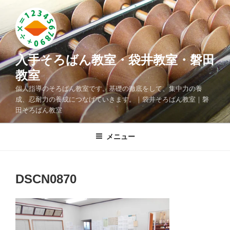
コ
ン
テ
ン
ツ
入手そろばん教室・袋井教室・磐田
へ
教室
ス
個人指導のそろばん教室です。基礎の徹底をして、集中力の養
キ
成、忍耐力の養成につなげていきます。｜袋井そろばん教室｜磐
ッ
田そろばん教室
プ
メニュー
DSCN0870