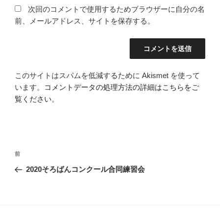
次回のコメントで使用するためブラウザーに自分の名
前、メールアドレス、サイトを保存する。
このサイトはスパムを低減するために Akismet を使って
います。
コメントデータの処理方法の詳細はこちらをご
覧ください
。
投
過
前
稿
去
2020そろばんコンクール合同練習会
ナ
の
ビ
投
稿
ゲ
ー