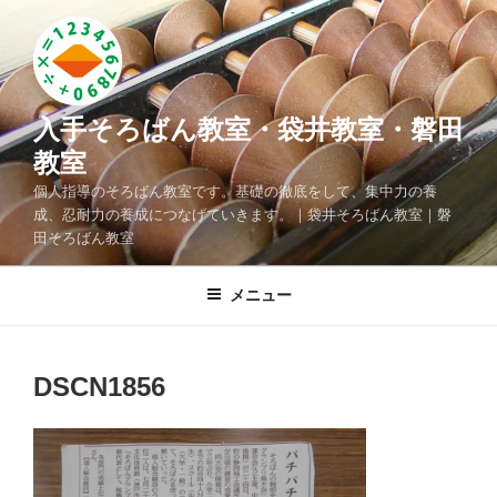
コ
ン
テ
ン
ツ
入手そろばん教室・袋井教室・磐田
へ
教室
ス
個人指導のそろばん教室です。基礎の徹底をして、集中力の養
キ
成、忍耐力の養成につなげていきます。｜袋井そろばん教室｜磐
ッ
田そろばん教室
プ
メニュー
DSCN1856