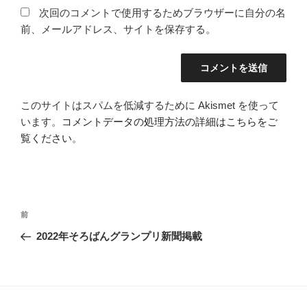
次回のコメントで使用するためブラウザーに自分の名
前、メールアドレス、サイトを保存する。
このサイトはスパムを低減するために Akismet を使って
います。
コメントデータの処理方法の詳細はこちらをご
覧ください
。
投
過
前
稿
去
2022年そろばんグランプリ新聞掲載
ナ
の
ビ
投
稿
ゲ
ー