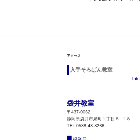
の
ナ
投
ビ
稿
ゲ
ー
シ
アクセス
ョ
入手そろばん教室
ン
Iri
袋井教室
〒437-0062
静岡県袋井市泉町１丁目８−１８
TEL.
0538-43-8266
授業日