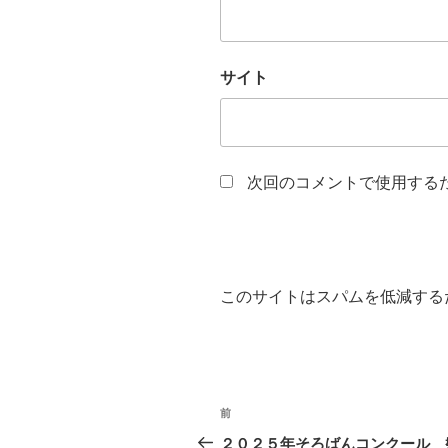
サイト
次回のコメントで使用する
このサイトはスパムを低減するため
投
過
前
稿
去
２０２５年そろばんコンクール 