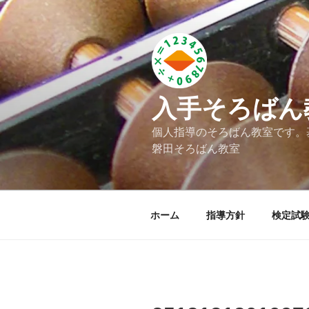
コ
ン
テ
ン
ツ
へ
入手そろばん
ス
キ
個人指導のそろばん教室です。
ッ
磐田そろばん教室
プ
ホーム
指導方針
検定試