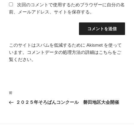
次回のコメントで使用するためブラウザーに自分の名
前、メールアドレス、サイトを保存する。
このサイトはスパムを低減するために Akismet を使って
います。
コメントデータの処理方法の詳細はこちらをご
覧ください
。
投
過
前
稿
去
２０２５年そろばんコンクール 磐田地区大会開催
ナ
の
ビ
投
稿
ゲ
ー