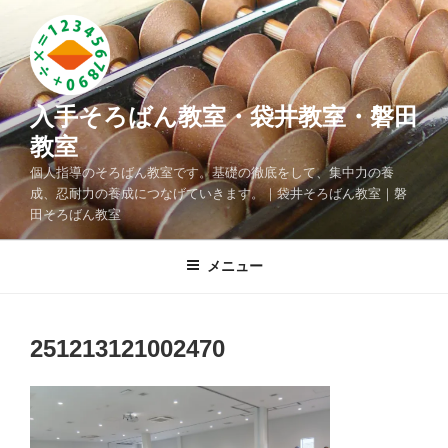
コ
ン
テ
ン
ツ
入手そろばん教室・袋井教室・磐田
へ
教室
ス
個人指導のそろばん教室です。基礎の徹底をして、集中力の養
キ
成、忍耐力の養成につなげていきます。｜袋井そろばん教室｜磐
ッ
田そろばん教室
プ
メニュー
251213121002470