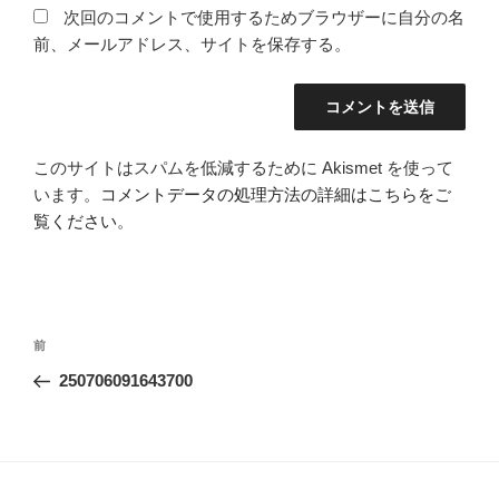
次回のコメントで使用するためブラウザーに自分の名
前、メールアドレス、サイトを保存する。
このサイトはスパムを低減するために Akismet を使って
います。
コメントデータの処理方法の詳細はこちらをご
覧ください
。
投
過
前
稿
去
250706091643700
ナ
の
ビ
投
稿
ゲ
ー