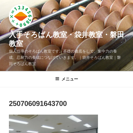
コ
ン
テ
ン
ツ
入手そろばん教室・袋井教室・磐田
へ
教室
ス
個人指導のそろばん教室です。基礎の徹底をして、集中力の養
キ
成、忍耐力の養成につなげていきます。｜袋井そろばん教室｜磐
ッ
田そろばん教室
プ
メニュー
250706091643700