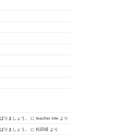
んばりましょう。
に
teacher irite
より
んばりましょう。
に
松田様
より