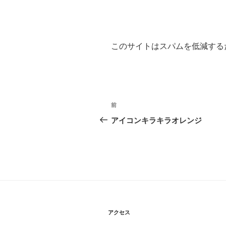
このサイトはスパムを低減するため
投
過
前
稿
去
アイコンキラキラオレンジ
の
ナ
投
ビ
稿
ゲ
ー
シ
アクセス