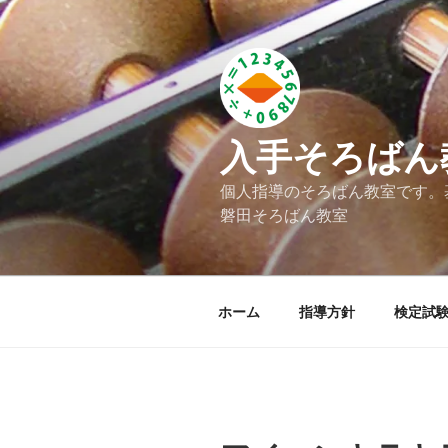
コ
ン
テ
ン
ツ
へ
入手そろばん
ス
キ
個人指導のそろばん教室です。
ッ
磐田そろばん教室
プ
ホーム
指導方針
検定試