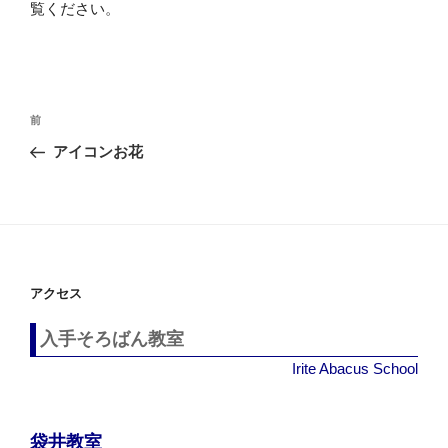
覧ください
。
投
過
前
稿
去
アイコンお花
ナ
の
ビ
投
稿
ゲ
ー
シ
アクセス
ョ
ン
入手そろばん教室
Irite Abacus School
袋井教室