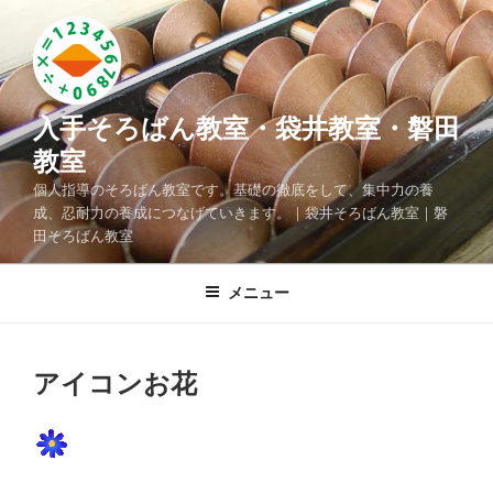
コ
ン
テ
ン
ツ
入手そろばん教室・袋井教室・磐田
へ
教室
ス
個人指導のそろばん教室です。基礎の徹底をして、集中力の養
キ
成、忍耐力の養成につなげていきます。｜袋井そろばん教室｜磐
ッ
田そろばん教室
プ
メニュー
アイコンお花