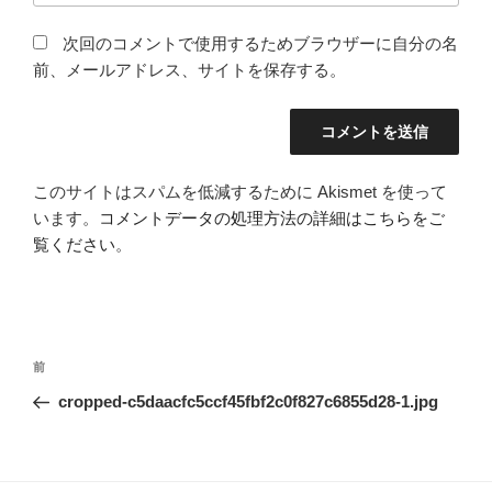
次回のコメントで使用するためブラウザーに自分の名
前、メールアドレス、サイトを保存する。
このサイトはスパムを低減するために Akismet を使って
います。
コメントデータの処理方法の詳細はこちらをご
覧ください
。
投
過
前
稿
去
cropped-c5daacfc5ccf45fbf2c0f827c6855d28-1.jpg
ナ
の
ビ
投
稿
ゲ