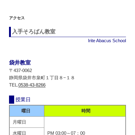
ー
シ
アクセス
ョ
ン
入手そろばん教室
Irite Abacus School
袋井教室
〒437-0062
静岡県袋井市泉町１丁目８−１８
TEL.
0538-43-8266
授業日
曜日
時間
月曜日
水曜日
PM 03:00～07：00