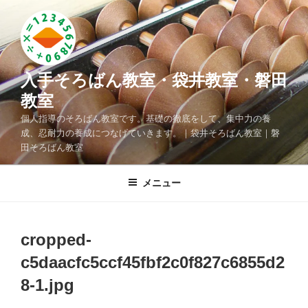
コ
ン
テ
ン
ツ
入手そろばん教室・袋井教室・磐田
へ
教室
ス
個人指導のそろばん教室です。基礎の徹底をして、集中力の養
キ
成、忍耐力の養成につなげていきます。｜袋井そろばん教室｜磐
ッ
田そろばん教室
プ
メニュー
cropped-
c5daacfc5ccf45fbf2c0f827c6855d2
8-1.jpg