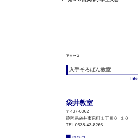
の
ナ
投
ビ
稿
ゲ
ー
シ
アクセス
ョ
入手そろばん教室
ン
Iri
袋井教室
〒437-0062
静岡県袋井市泉町１丁目８−１８
TEL.
0538-43-8266