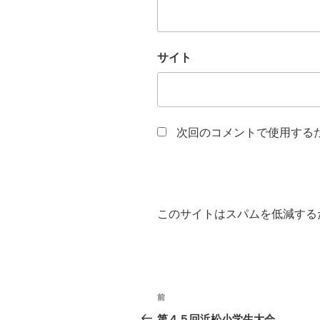
サイト
次回のコメントで使用する
このサイトはスパムを低減するため
投
過
前
稿
去
第４５回浜松小学生大会