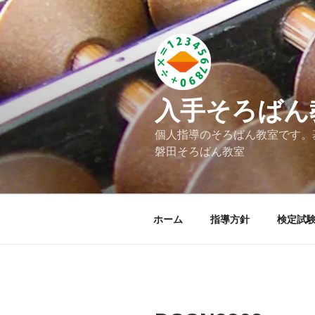
コ
ン
テ
ン
ツ
へ
入手そろばん
ス
キ
個人指導のそろばん教室です。
ッ
磐田そろばん教室
プ
ホーム
指導方針
検定試