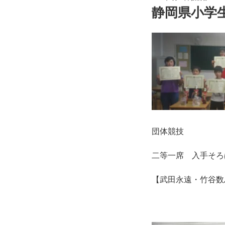
稿
静岡県小学
日:
団体競技
二等一席 入手そろ
【武田永遠・竹谷数