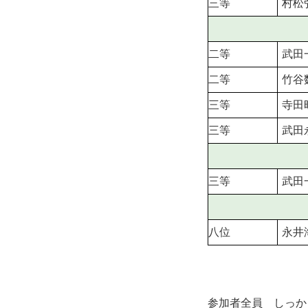
三等
村松
二等
武田
二等
竹谷
三等
寺田
三等
武田
三等
武田
八位
永井
参加者全員 しっか