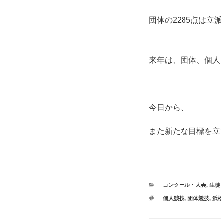
団体の2285点は立
来年は、団体、個人
今日から、
また新たな目標を立
カ
コンクール・大会
,
生徒
テ
タ
個人競技
,
団体競技
,
浜
ゴ
グ
リ
ー