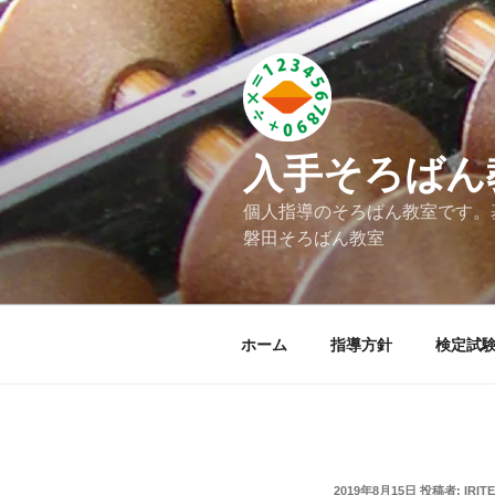
コ
ン
テ
ン
ツ
へ
入手そろばん
ス
キ
個人指導のそろばん教室です。
ッ
磐田そろばん教室
プ
ホーム
指導方針
検定試
投
2019年8月15日
投稿者:
IRIT