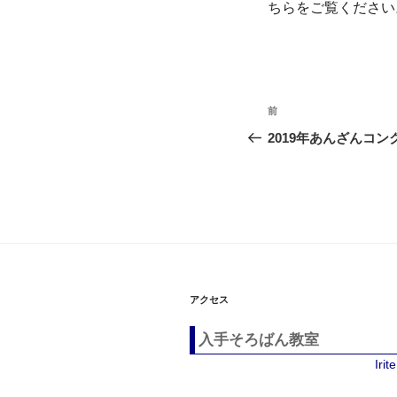
ちらをご覧ください
投
過
前
稿
去
2019年あんざんコ
の
ナ
投
ビ
稿
ゲ
ー
シ
アクセス
ョ
入手そろばん教室
ン
Iri