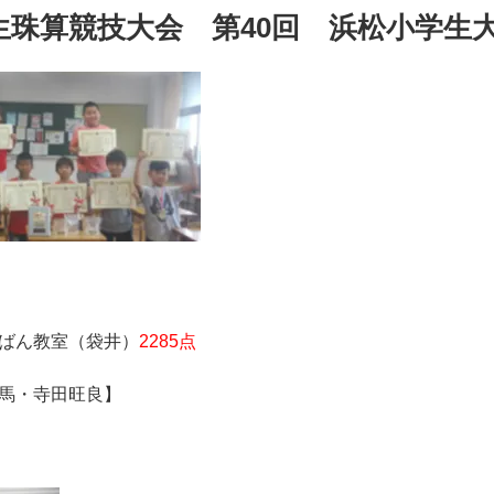
生珠算競技大会 第40回 浜松小学生
ばん教室（袋井）
2285点
馬・寺田旺良】