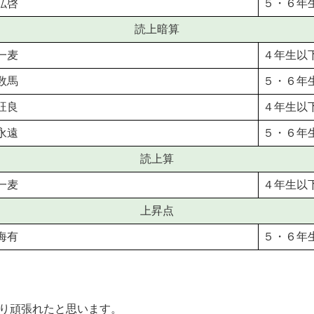
弘啓
５・６年
読上暗算
一麦
４年生以
数馬
５・６年
旺良
４年生以
永遠
５・６年
読上算
一麦
４年生以
上昇点
海有
５・６年
り頑張れたと思います。