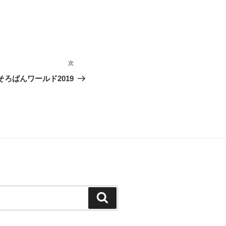
次
次
の
そろばんワールド2019
投
稿
検
索