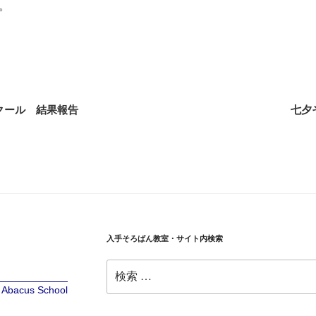
。
ンクール 結果報告
七夕
入手そろばん教室・サイト内検索
検
索:
te Abacus School