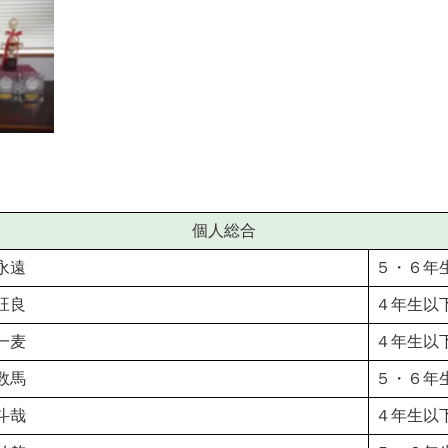
個人総合
永遠
５・６年
旺良
４年生以
一麦
４年生以
数馬
５・６年
斗哉
４年生以