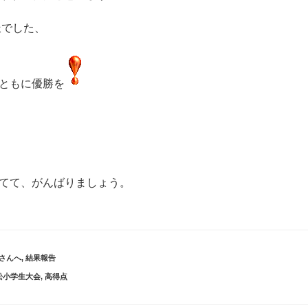
派でした、
ともに優勝を
てて、がんばりましょう。
さんへ
,
結果報告
松小学生大会
,
高得点