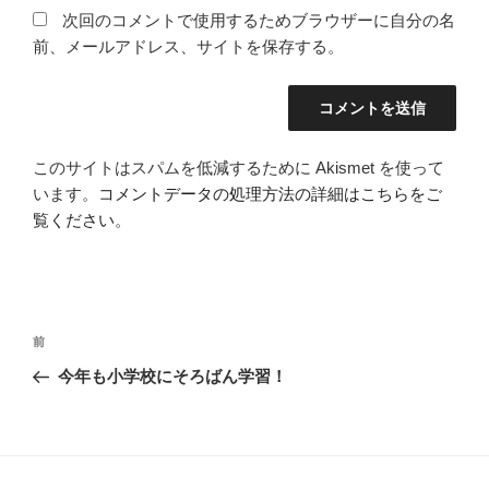
次回のコメントで使用するためブラウザーに自分の名
前、メールアドレス、サイトを保存する。
このサイトはスパムを低減するために Akismet を使って
います。
コメントデータの処理方法の詳細はこちらをご
覧ください
。
投
過
前
稿
去
今年も小学校にそろばん学習！
ナ
の
ビ
投
稿
ゲ
ー