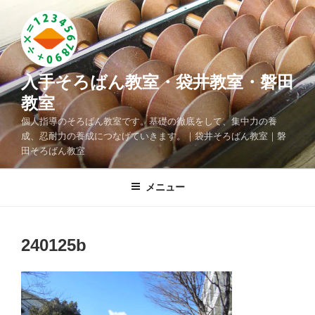
コ
ン
テ
ン
ツ
入手そろばん教室・袋井教室・磐田
へ
教室
ス
個人指導のそろばん教室です。基礎の徹底をして、集中力の養
キ
成、忍耐力の養成につなげていきます。｜袋井そろばん教室｜磐
ッ
田そろばん教室
プ
メニュー
240125b