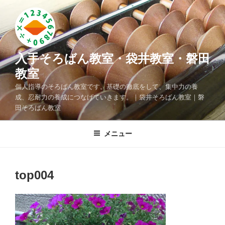
コ
ン
テ
ン
ツ
入手そろばん教室・袋井教室・磐田
へ
教室
ス
個人指導のそろばん教室です。基礎の徹底をして、集中力の養
キ
成、忍耐力の養成につなげていきます。｜袋井そろばん教室｜磐
ッ
田そろばん教室
プ
メニュー
top004