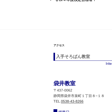
の
ナ
投
ビ
稿
ゲ
ー
シ
アクセス
ョ
入手そろばん教室
ン
Iri
袋井教室
〒437-0062
静岡県袋井市泉町１丁目８−１８
TEL.
0538-43-8266