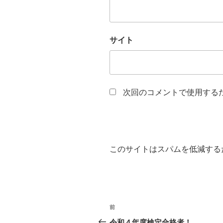
サイト
次回のコメントで使用する
このサイトはスパムを低減するため
投
過
前
稿
去
令和４年度検定合格者！