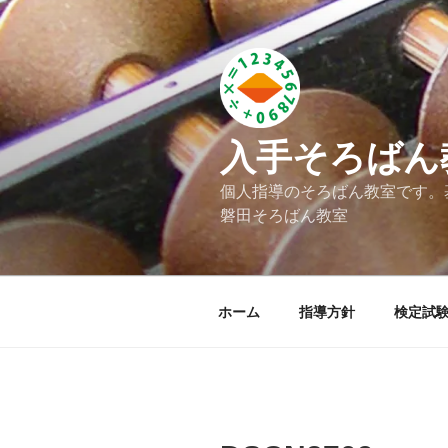
コ
ン
テ
ン
ツ
へ
入手そろばん
ス
キ
個人指導のそろばん教室です。
ッ
磐田そろばん教室
プ
ホーム
指導方針
検定試