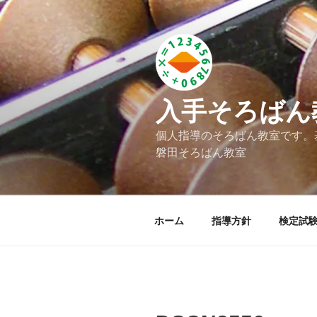
コ
ン
テ
ン
ツ
へ
入手そろばん
ス
キ
個人指導のそろばん教室です。
ッ
磐田そろばん教室
プ
ホーム
指導方針
検定試