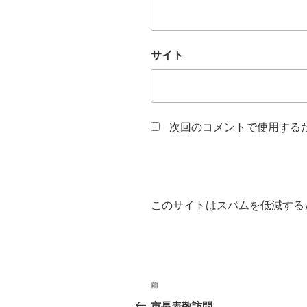
サイト
次回のコメントで使用する
このサイトはスパムを低減するため
投
過
前
稿
去
市長表敬訪問