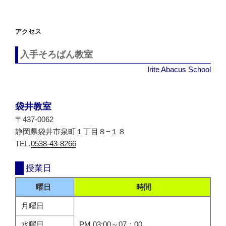
シ
ョ
アクセス
ン
入手そろばん教室
Irite Abacus School
袋井教室
〒437-0062
静岡県袋井市泉町１丁目８−１８
TEL.
0538-43-8266
授業日
曜日
時間
月曜日
水曜日
PM 03:00～07：00