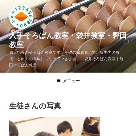
コ
ン
テ
ン
ツ
入手そろばん教室・袋井教室・磐田
へ
教室
ス
個人指導のそろばん教室です。基礎の徹底をして、集中力の養
キ
成、忍耐力の養成につなげていきます。｜袋井そろばん教室｜磐
ッ
田そろばん教室
プ
メニュー
生徒さんの写真