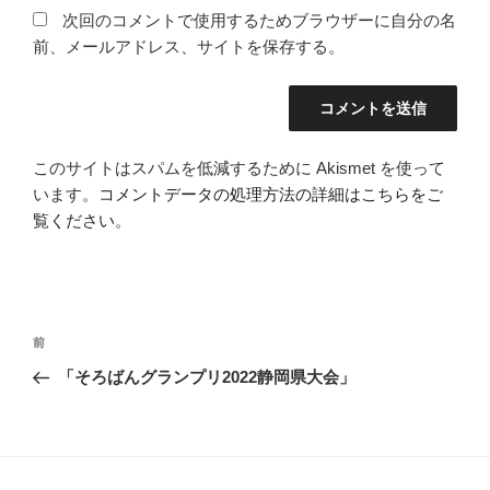
次回のコメントで使用するためブラウザーに自分の名
前、メールアドレス、サイトを保存する。
このサイトはスパムを低減するために Akismet を使って
います。
コメントデータの処理方法の詳細はこちらをご
覧ください
。
投
過
前
稿
去
「そろばんグランプリ2022静岡県大会」
ナ
の
ビ
投
稿
ゲ
ー