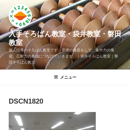
コ
ン
テ
ン
ツ
入手そろばん教室・袋井教室・磐田
へ
教室
ス
個人指導のそろばん教室です。基礎の徹底をして、集中力の養
キ
成、忍耐力の養成につなげていきます。｜袋井そろばん教室｜磐
ッ
田そろばん教室
プ
メニュー
DSCN1820