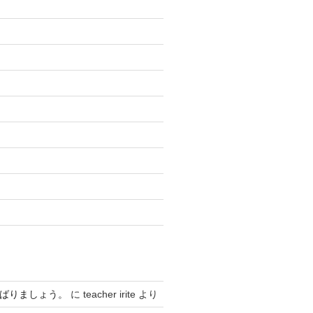
んばりましょう。
に
teacher irite
より