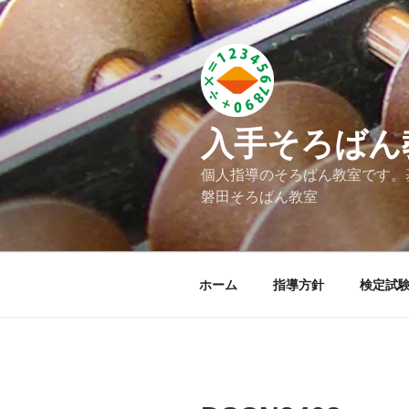
コ
ン
テ
ン
ツ
へ
入手そろばん
ス
キ
個人指導のそろばん教室です。
ッ
磐田そろばん教室
プ
ホーム
指導方針
検定試