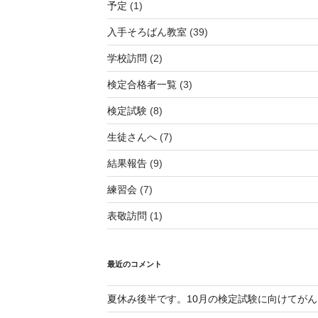
予定
(1)
入手そろばん教室
(39)
学校訪問
(2)
検定合格者一覧
(3)
検定試験
(8)
生徒さんへ
(7)
結果報告
(9)
練習会
(7)
表敬訪問
(1)
最近のコメント
夏休み後半です。10月の検定試験に向けてが