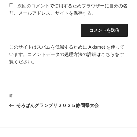
次回のコメントで使用するためブラウザーに自分の名
前、メールアドレス、サイトを保存する。
このサイトはスパムを低減するために Akismet を使って
います。
コメントデータの処理方法の詳細はこちらをご
覧ください
。
投
過
前
稿
去
そろばんグランプリ２０２５静岡県大会
ナ
の
ビ
投
稿
ゲ
ー