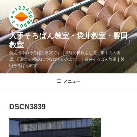
コ
ン
テ
ン
ツ
入手そろばん教室・袋井教室・磐田
へ
教室
ス
個人指導のそろばん教室です。基礎の徹底をして、集中力の養
キ
成、忍耐力の養成につなげていきます。｜袋井そろばん教室｜磐
ッ
田そろばん教室
プ
メニュー
DSCN3839