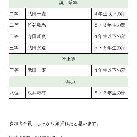
読上暗算
二等
武田一麦
４年生以下の部
二等
竹谷数馬
５・６年生の部
三等
寺田旺良
４年生以下の部
三等
武田永遠
５・６年生の部
読上算
三等
武田一麦
４年生以下の部
上昇点
八位
永井海有
５・６年生の部
参加者全員 しっかり頑張れたと思います。