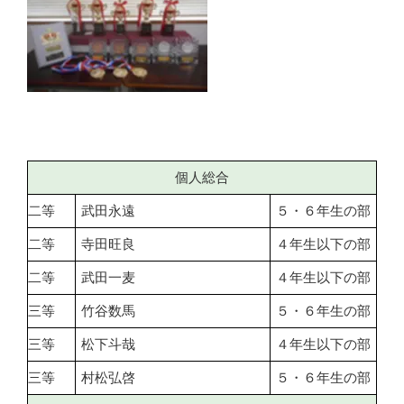
個人総合
二等
武田永遠
５・６年生の部
二等
寺田旺良
４年生以下の部
二等
武田一麦
４年生以下の部
三等
竹谷数馬
５・６年生の部
三等
松下斗哉
４年生以下の部
三等
村松弘啓
５・６年生の部