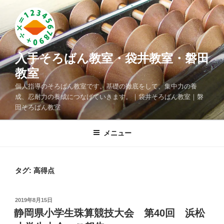
コ
ン
テ
ン
ツ
入手そろばん教室・袋井教室・磐田
へ
教室
ス
個人指導のそろばん教室です。基礎の徹底をして、集中力の養
キ
成、忍耐力の養成につなげていきます。｜袋井そろばん教室｜磐
ッ
田そろばん教室
プ
メニュー
タグ: 高得点
投
2019年8月15日
稿
静岡県小学生珠算競技大会 第40回 浜松
日: