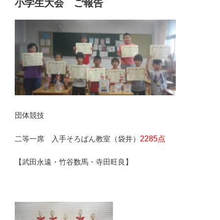
小学生大会 ご報告
団体競技
二等一席 入手そろばん教室（袋井）
2285点
【武田永遠・竹谷数馬・寺田旺良】