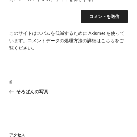
このサイトはスパムを低減するために Akismet を使って
います。
コメントデータの処理方法の詳細はこちらをご
覧ください
。
投
過
前
稿
去
そろばんの写真
ナ
の
ビ
投
稿
ゲ
ー
シ
アクセス