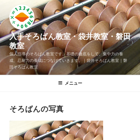
コ
ン
テ
ン
ツ
入手そろばん教室・袋井教室・磐田
へ
教室
ス
個人指導のそろばん教室です。基礎の徹底をして、集中力の養
キ
成、忍耐力の養成につなげていきます。｜袋井そろばん教室｜磐
ッ
田そろばん教室
プ
メニュー
そろばんの写真