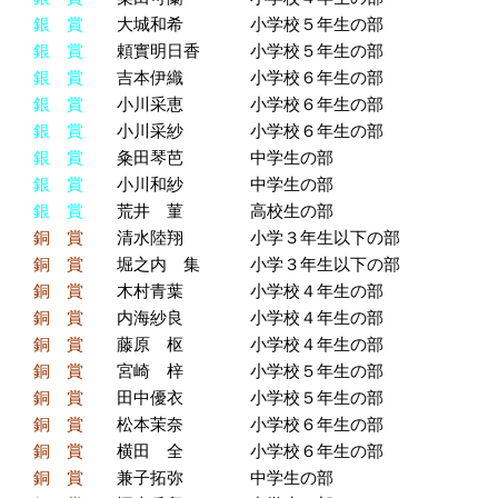
銀 賞
大城和希 小学校５年生の部
銀 賞
頼實明日香 小学校５年生の部
銀 賞
吉本伊織 小学校６年生の部
銀 賞
小川采恵 小学校６年生の部
銀 賞
小川采紗 小学校６年生の部
銀 賞
粂田琴芭 中学生の部
銀 賞
小川和紗 中学生の部
銀 賞
荒井 菫 高校生の部
銅 賞
清水陸翔 小学３年生以下の部
銅 賞
堀之内 集 小学３年生以下の部
銅 賞
木村青葉 小学校４年生の部
銅 賞
内海紗良 小学校４年生の部
銅 賞
藤原 枢 小学校４年生の部
銅 賞
宮崎 梓 小学校５年生の部
銅 賞
田中優衣 小学校５年生の部
銅 賞
松本茉奈 小学校６年生の部
銅 賞
横田 全 小学校６年生の部
銅 賞
兼子拓弥 中学生の部