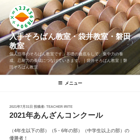
コ
ン
テ
ン
ツ
入手そろばん教室・袋井教室・磐田
へ
教室
ス
個人指導のそろばん教室です。基礎の徹底をして、集中力の養
キ
成、忍耐力の養成につなげていきます。｜袋井そろばん教室｜磐
ッ
田そろばん教室
プ
メニュー
投
2021年7月31日
投稿者:
TEACHER IRITE
稿
2021年あんざんコンクール
日:
（4年生以下の部）（5・6年の部）（中学生以上の部）の
優勝者！