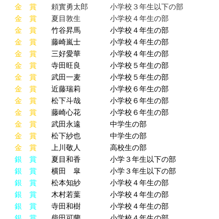
金 賞
頼實勇太郎 小学校３年生以下の部
金 賞
夏目敦生 小学校４年生の部
金 賞
竹谷昇馬 小学校４年生の部
金 賞
藤崎嵐士 小学校４年生の部
金 賞
三好愛華 小学校４年生の部
金 賞
寺田旺良 小学校５年生の部
金 賞
武田一麦 小学校５年生の部
金 賞
近藤瑞莉 小学校６年生の部
金 賞
松下斗哉 小学校６年生の部
金 賞
藤崎心花 小学校６年生の部
金 賞
武田永遠 中学生の部
金 賞
松下紗也 中学生の部
金 賞
上川敬人 高校生の部
銀 賞
夏目和香 小学３年生以下の部
銀 賞
横田 皐 小学３年生以下の部
銀 賞
松本知紗 小学校４年生の部
銀 賞
木村若葉 小学校４年生の部
銀 賞
寺田和樹 小学校４年生の部
銀 賞
柴田可蘭 小学校４年生の部