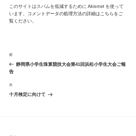
このサイトはスパムを低減するために Akismet を使って
います。
コメントデータの処理方法の詳細はこちらをご
覧ください
。
投
過
前
稿
去
静岡県小学生珠算競技大会第41回浜松小学生大会ご報
ナ
の
告
ビ
投
稿
ゲ
次
次
の
ー
十月検定に向けて
投
シ
稿
ョ
ン