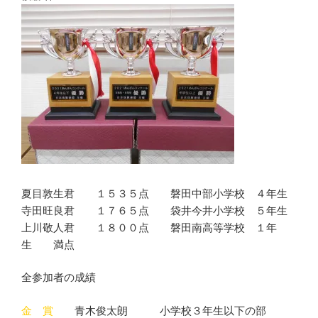
夏目敦生君 １５３５点 磐田中部小学校 ４年生
寺田旺良君 １７６５点 袋井今井小学校 ５年生
上川敬人君 １８００点 磐田南高等学校 １年
生 満点
全参加者の成績
金 賞
青木俊太朗 小学校３年生以下の部