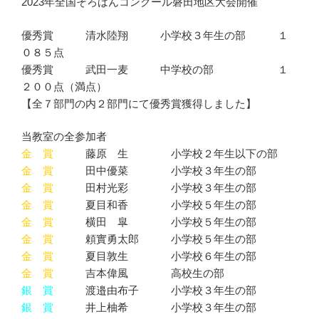
2023年全国そろばんコンクール磐田地区大会開催
優秀賞 清水陸翔 小学校３年生の部 １
０８５点
優秀賞 武田一麦 中学校の部 １
２００点（満点）
【全７部門の内２部門にて優秀賞獲得しました】
当教室の全参加者
金 賞
藤原 生 小学校２年生以下の部
金 賞
田中優菜 小学校３年生の部
金 賞
田村光彩 小学校３年生の部
金 賞
夏目和香 小学校５年生の部
金 賞
横田 皐 小学校５年生の部
金 賞
頼實勇太郎 小学校５年生の部
金 賞
夏目敦生 小学校６年生の部
金 賞
吉本偉風 高校生の部
銀 賞
渡邉由布子 小学校３年生の部
銀 賞
井上柚希 小学校３年生の部