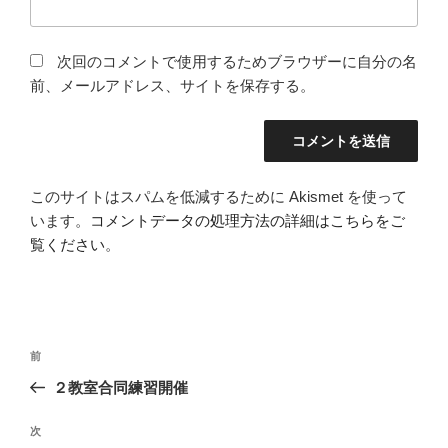
次回のコメントで使用するためブラウザーに自分の名
前、メールアドレス、サイトを保存する。
このサイトはスパムを低減するために Akismet を使って
います。
コメントデータの処理方法の詳細はこちらをご
覧ください
。
投
過
前
稿
去
２教室合同練習開催
ナ
の
ビ
投
次
次