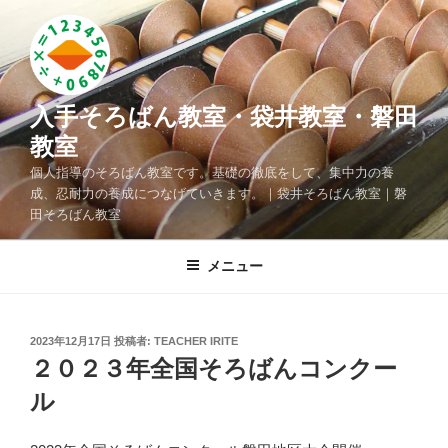
コ
ン
テ
ン
ツ
入手そろばん教室・袋井教室・磐田
へ
教室
ス
個人指導のそろばん教室です。基礎の徹底をして、集中力の養
キ
成、忍耐力の養成につなげていきます。｜袋井そろばん教室｜磐
ッ
田そろばん教室
プ
メニュー
投
2023年12月17日
投稿者:
TEACHER IRITE
稿
２０２３年全国そろばんコンクー
日:
ル