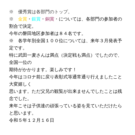
※ 優秀賞は各部門のトップ。
※
金賞
・
銀賞
・
銅賞
・については、各部門の参加者の
割合で決定。
今年の磐田地区参加者は８４名です。
※ 各学年別全国１００位については、来年３月発表予
定です。
特に武田一麦さんは満点（決定戦も満点）でしたので、
全国一位の
期待がかかります。楽しみです！
今年はコロナ前に戻り表彰式等通常通り行えましたこと
大変嬉しく
思います。ただ父兄の観覧が出来ませんでしたことは残
念でした。
来年こそは子供達の頑張っている姿を見ていただけたら
と思います。
令和５年１２月１６日