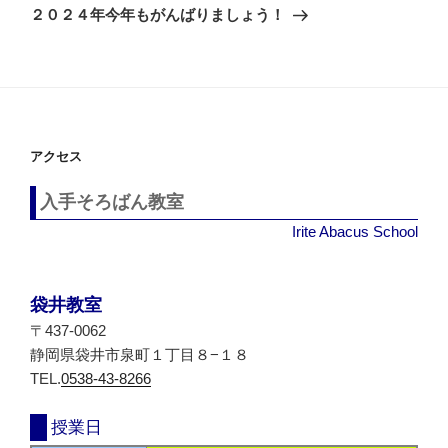
稿
ゲ
の
２０２４年今年もがんばりましょう！
投
ー
稿
シ
ョ
ン
アクセス
入手そろばん教室
Irite Abacus School
袋井教室
〒437-0062
静岡県袋井市泉町１丁目８−１８
TEL.
0538-43-8266
授業日