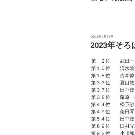
投
2024年2月17日
稿
2023年そ
日:
第 ２位 武田
第１０位 清水
第１８位 吉本
第３３位 夏目
第３７位 田中
第３８位 藤原
第４４位 松下
第４９位 粂田
第５４位 田中
第８９位 田村
第９２位 小川