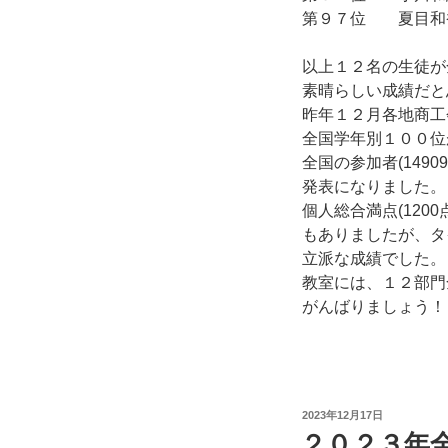
第９７位 夏目
以上１２名の生徒が
素晴らしい成績だと
昨年１２月各地商工
全国学年別１００位
全国の参加者(14
発表になりました。
個人総合満点(12
もありましたが、タ
立派な成績でした。
教室には、１２部門
がんばりま
投
2023年12月17日
稿
２０２３年
日: