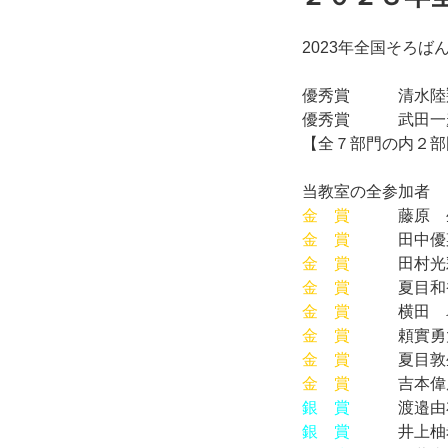
2023年全国そろ
優秀賞 清水陸
優秀賞 武田
【全７部門の内２部
当教室の全参加者
金 賞
藤原 生
金 賞
田中優菜
金 賞
田村光彩
金 賞
夏目和香
金 賞
横田 皐
金 賞
頼實勇太
金 賞
夏目敦生
金 賞
吉本偉
銀 賞
渡邉由布
銀 賞
井上柚希