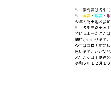
※ 優秀賞は各部門
※
金賞
・
銀賞
・
銅
今年の磐田地区参加
※ 各学年別全国１
特に武田一麦さんは
期待がかかります。
今年はコロナ前に戻
思います。ただ父兄
来年こそは子供達の
令和５年１２月１６