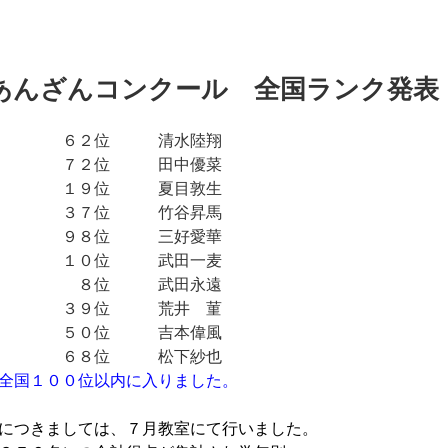
国あんざんコンクール 全国ランク発表
の部 ６２位 清水陸翔
の部 ７２位 田中優菜
の部 １９位 夏目敦生
の部 ３７位 竹谷昇馬
の部 ９８位 三好愛華
の部 １０位 武田一麦
の部 ８位 武田永遠
 ３９位 荒井 菫
 ５０位 吉本偉風
 ６８位 松下紗也
全国１００位以内に入りました。
につきましては、７月教室にて行いました。