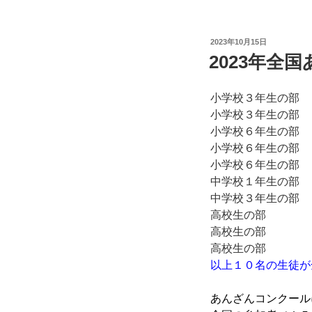
投
2023年10月15日
稿
2023年全
日:
小学校３年生
小学校３年生
小学校６年生
小学校６年生
小学校６年生
中学校１年生
中学校３年生
高校生の部
高校生の部
高校生の部
以上１０名の生徒が
あんざんコンクール