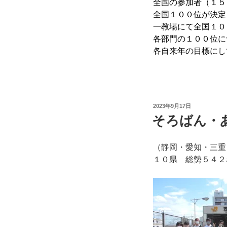
全国の参加者（１５
全国１００位が決定
一教場にて全国１０
各部門の１００位に
各自来年の目標にし
投
2023年9月17日
稿
そろばん・
日:
（静岡・愛知・三重
１０県 総勢５４２名