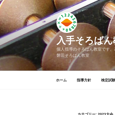
コ
ン
テ
ン
ツ
へ
入手そろばん
ス
キ
個人指導のそろばん教室です。
ッ
磐田そろばん教室
プ
ホーム
指導方針
検定試
カテゴリー: 2023大会