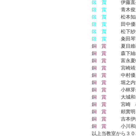
銀 賞
伊藤直生
銀 賞
青木俊太
銀 賞
松本知紗
銀 賞
田中優
銀 賞
松下紗
銀 賞
粂田琴
銅 賞
夏目維己
銅 賞
森下紬希
銅 賞
富永夏帆
銅 賞
宮崎靖規
銅 賞
中村優月
銅 賞
堀之内集
銅 賞
小林芽
銅 賞
大城和
銅 賞
宮崎 
銅 賞
頼實明日
銅 賞
吉本伊
銅 賞
小川和
以上当教室から３０