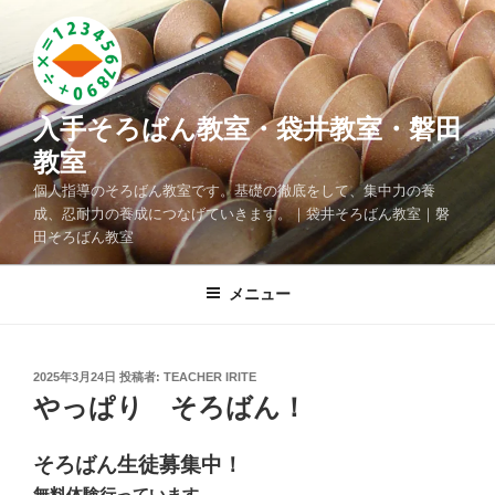
コ
ン
テ
ン
ツ
入手そろばん教室・袋井教室・磐田
へ
教室
ス
個人指導のそろばん教室です。基礎の徹底をして、集中力の養
キ
成、忍耐力の養成につなげていきます。｜袋井そろばん教室｜磐
ッ
田そろばん教室
プ
メニュー
投
2025年3月24日
投稿者:
TEACHER IRITE
稿
やっぱり そろばん！
日:
そろばん生徒募集中！
無料体験行っています。