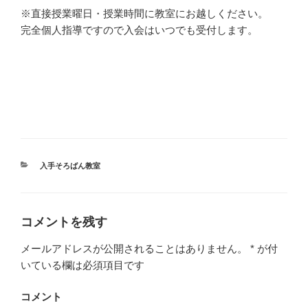
※直接授業曜日・授業時間に教室にお越しください。
完全個人指導ですので入会はいつでも受付します。
カ
入手そろばん教室
テ
ゴ
リ
ー
コメントを残す
メールアドレスが公開されることはありません。
*
が付
いている欄は必須項目です
コメント