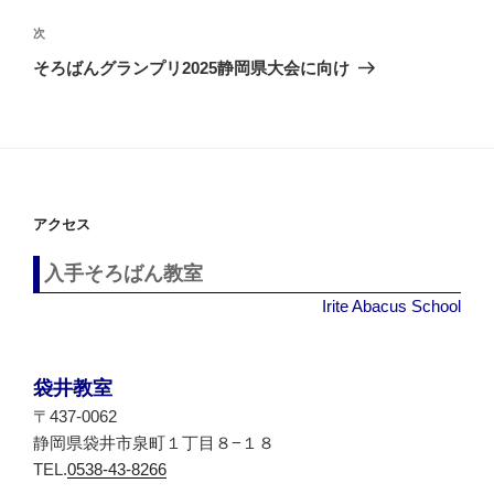
の
ビ
投
次
次
稿
ゲ
の
そろばんグランプリ2025静岡県大会に向け
投
ー
稿
シ
ョ
ン
アクセス
入手そろばん教室
Irite Abacus School
袋井教室
〒437-0062
静岡県袋井市泉町１丁目８−１８
TEL.
0538-43-8266