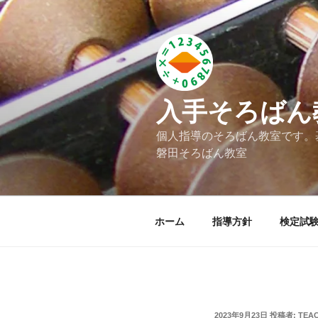
コ
ン
テ
ン
ツ
へ
入手そろばん
ス
キ
個人指導のそろばん教室です。
ッ
磐田そろばん教室
プ
ホーム
指導方針
検定試
投
2023年9月23日
投稿者:
TEAC