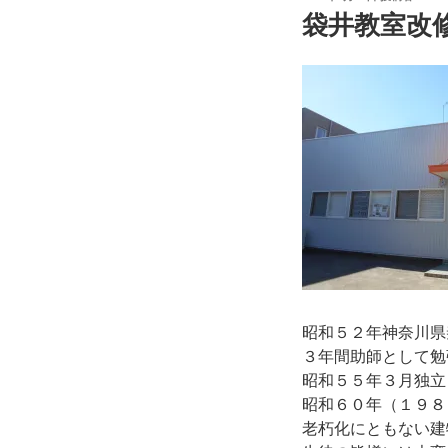
稿
袋井教室改
日:
昭和５２年神奈川県
３年間助師として勉
昭和５５年３月独立
昭和６０年（１９８
老朽化にともない建