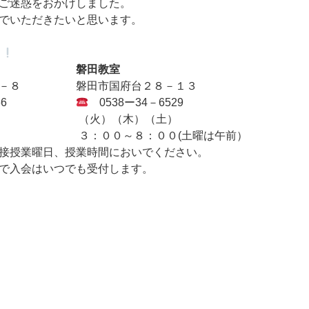
ご迷惑をおかけしました。
でいただきたいと思います。
中
磐田教室
目８－８ 磐田市国府台２８－１３
3－8266
0538ー34－6529
（金） （火）（木）（土）
００ ３：００～８：００(土曜は午前）
接授業曜日、授業時間においでください。
で入会はいつでも受付します。