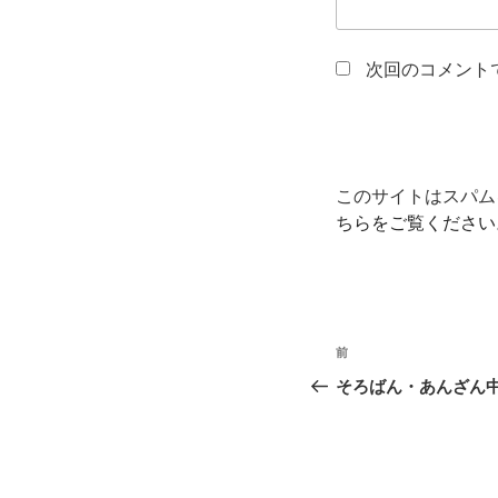
次回のコメント
このサイトはスパムを
ちらをご覧ください
投
過
前
稿
去
そろばん・あんざん
の
ナ
投
ビ
稿