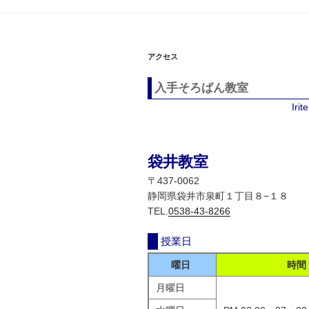
ゲ
ー
シ
アクセス
ョ
入手そろばん教室
ン
Iri
袋井教室
〒437-0062
静岡県袋井市泉町１丁目８−１８
TEL.
0538-43-8266
授業日
曜日
時間
月曜日