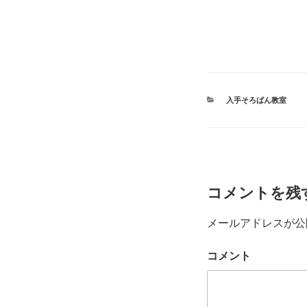
カ
入手そろばん教室
テ
ゴ
リ
ー
コメントを残
メールアドレスが公
コメント