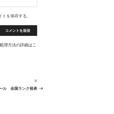
イトを保存する。
処理方法の詳細はこ
次
次
の
クール 全国ランク発表
投
稿