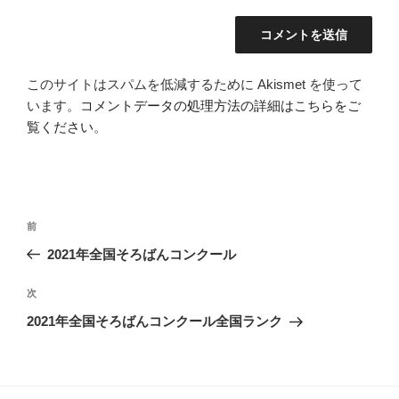
このサイトはスパムを低減するために Akismet を使って
います。
コメントデータの処理方法の詳細はこちらをご
覧ください
。
投
過
前
稿
去
2021年全国そろばんコンクール
ナ
の
ビ
投
次
次
稿
ゲ
の
2021年全国そろばんコンクール全国ランク
投
ー
稿
シ
ョ