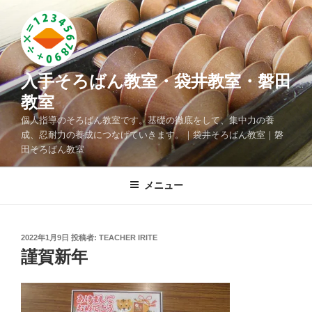
コ
ン
テ
ン
ツ
入手そろばん教室・袋井教室・磐田
へ
教室
ス
個人指導のそろばん教室です。基礎の徹底をして、集中力の養
キ
成、忍耐力の養成につなげていきます。｜袋井そろばん教室｜磐
ッ
田そろばん教室
プ
メニュー
投
2022年1月9日
投稿者:
TEACHER IRITE
稿
謹賀新年
日: